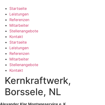
Zum
Inhalt
Startseite
springen
Leistungen
Referenzen
Mitarbeiter
Stellenangebote
Kontakt
Startseite
Leistungen
Referenzen
Mitarbeiter
Stellenangebote
Kontakt
Kernkraftwerk,
Borssele, NL
Alexander Klar Montageservice e. K.